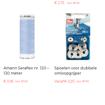
€
2,75
Incl. BTW
Amann Seraflex nr. 120 –
Spoelen voor dubbele
130 meter
omloopgrijper
€
3,95
Vanaf:
€
3,20
Incl. BTW
Incl. BTW