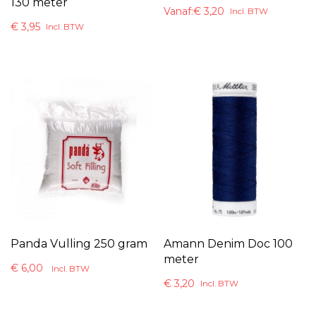
130 meter
Vanaf:
€
3,20
Incl. BTW
€
3,95
Incl. BTW
Panda Vulling 250 gram
Amann Denim Doc 100
meter
€
6,00
Incl. BTW
€
3,20
Incl. BTW