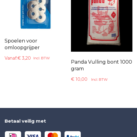
Spoelen voor
omloopgrijper
Vanaf:
€
3,20
Incl. BTW
Panda Vulling bont 1000
gram
€
10,00
Incl. BTW
Betaal veilig met