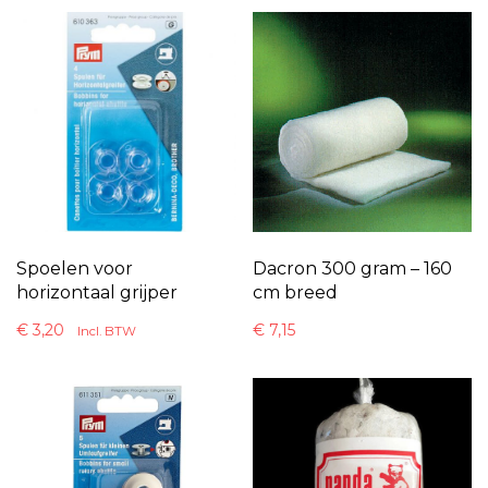
Spoelen voor
Dacron 300 gram – 160
horizontaal grijper
cm breed
€
3,20
€
7,15
Incl. BTW