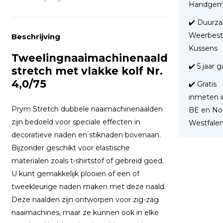
Handgem
✔️ Duurz
Weerbest
Beschrijving
Kussens
Tweelingnaaimachinenaald
✔️ 5 jaar 
stretch met vlakke kolf Nr.
4,0/75
✔️ Gratis
inmeten i
Prym Stretch dubbele naaimachinenaalden
BE en No
zijn bedoeld voor speciale effecten in
Westfale
decoratieve naden en stiknaden bovenaan.
Bijzonder geschikt voor elastische
materialen zoals t-shirtstof of gebreid goed.
U kunt gemakkelijk plooien of een of
tweekleurige naden maken met deze naald.
Deze naalden zijn ontworpen voor zig-zag
naaimachines, maar ze kunnen ook in elke