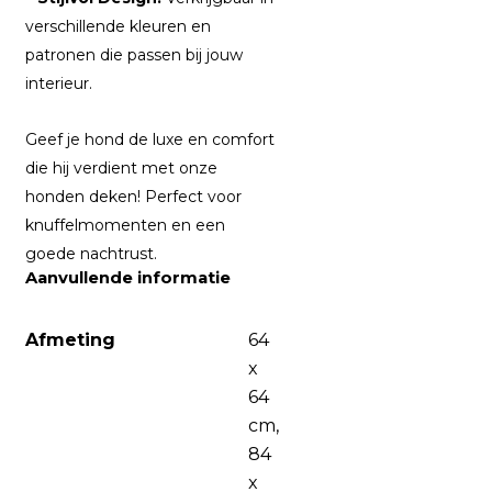
verschillende kleuren en
patronen die passen bij jouw
interieur.
Geef je hond de luxe en comfort
die hij verdient met onze
honden deken! Perfect voor
knuffelmomenten en een
goede nachtrust.
Aanvullende informatie
Afmeting
64
x
64
cm,
84
x