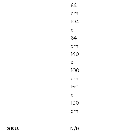
64
cm,
104
x
64
cm,
140
x
100
cm,
150
x
130
cm
SKU:
N/B