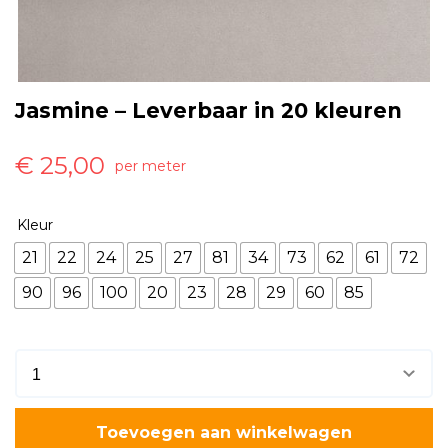
Jasmine – Leverbaar in 20 kleuren
€
25,00
per meter
Kleur
21
22
24
25
27
81
34
73
62
61
72
90
96
100
20
23
28
29
60
85
Toevoegen aan winkelwagen