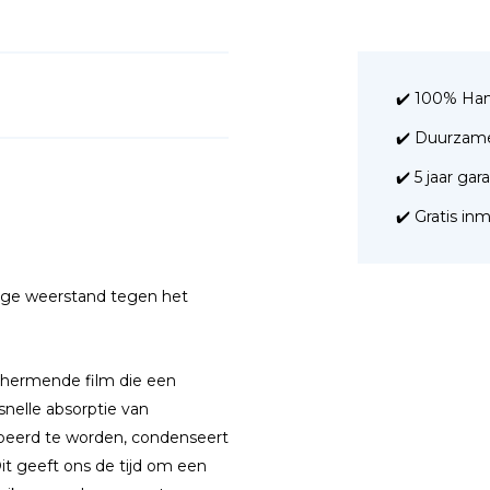
✔️ 100% Ha
✔️ Duurzam
✔️ 5 jaar gar
✔️ Gratis i
oge weerstand tegen het
chermende film die een
nelle absorptie van
orbeerd te worden, condenseert
it geeft ons de tijd om een