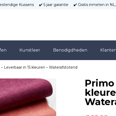
estendige Kussens
✔️ 5 jaar garantie
✔️ Gratis inmeten in N
fen
Kunstleer
Benodigdheden
Klanten
 – Leverbaar in 15 kleuren – Waterafstotend
Primo 
kleure
Water