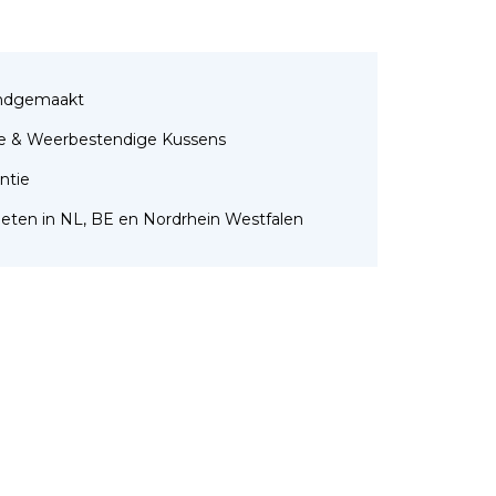
ndgemaakt
e & Weerbestendige Kussens
antie
nmeten in NL, BE en Nordrhein Westfalen