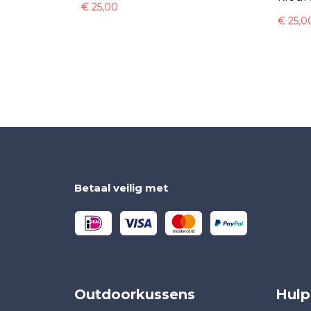
€
25,00
€
25,0
Betaal veilig met
Outdoorkussens
Hulp