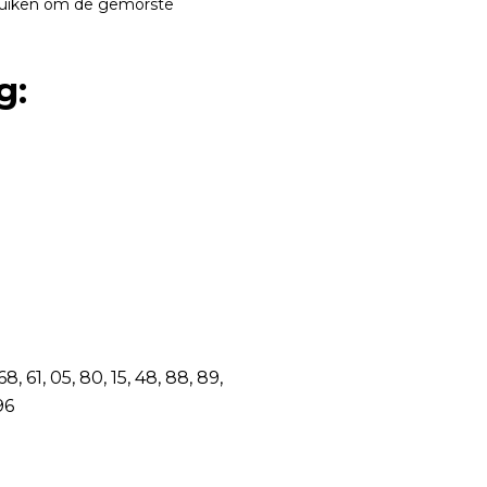
ruiken om de gemorste
g:
68, 61, 05, 80, 15, 48, 88, 89,
96