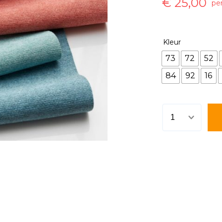
€
25,00
pe
Kleur
73
72
52
84
92
16