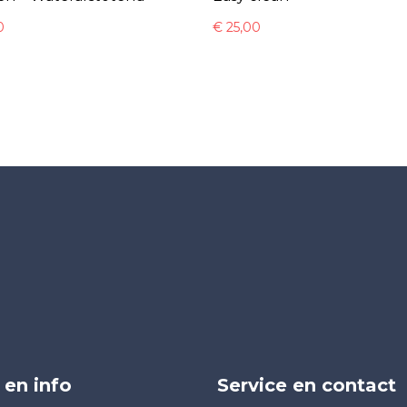
0
€
25,00
 en info
Service en contact