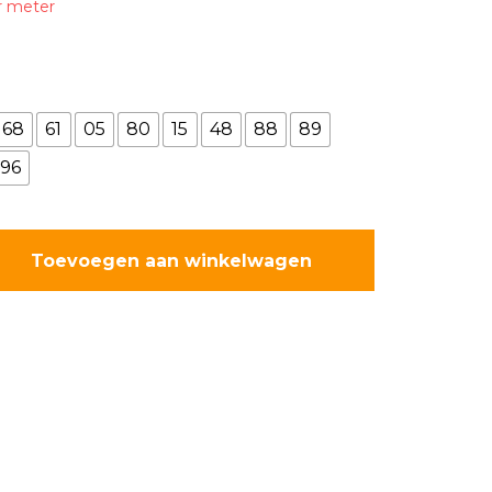
r meter
68
61
05
80
15
48
88
89
96
Toevoegen aan winkelwagen